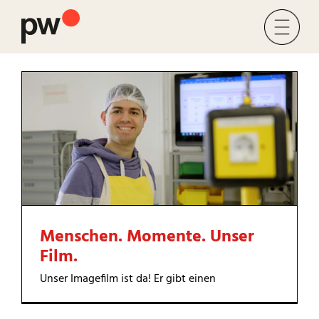
Zum
Inhalt
Toggl
springen
Navig
Leben & Arbeit
Dienstleistungen & Produktion
Über uns
Mitmachen
Menschen. Momente. Unser
Karriere & Ausbildung
Film.
Unser Imagefilm ist da! Er gibt einen