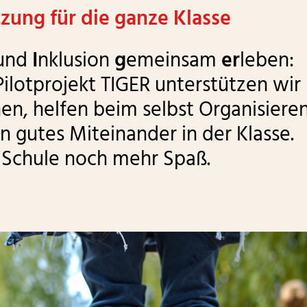
Betreutes Wohnen plus
zung für die ganze Klasse
Angebote für Senioren und
 und
I
nklusion
g
emeinsam
er
leben:
Seniorinnen
ilotprojekt TIGER unterstützen wir
en, helfen beim selbst Organisiere
n gutes Miteinander in der Klasse.
Schule noch mehr Spaß.