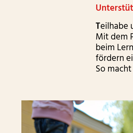
Leistungsentgelte
Unterstüt
Garten- & Landschaftsbau
Stiftung Praunheimer
T
eilhabe
Konfektionierung
Werkstätten
Mit dem P
Lettershop
Förderverein
beim Lern
fördern ei
Gravuren
So macht 
Leichte Sprache und
Barrierefreiheit