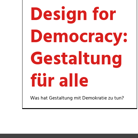
Design for
Leistungsentgelte
Garten- & Landschaftsbau
Stiftung Praunheimer
Democracy:
Konfektionierung
Werkstätten
Lettershop
Förderverein
Gestaltung
Gravuren
für alle
Leichte Sprache und
Barrierefreiheit
Was hat Gestaltung mit Demokratie zu tun?